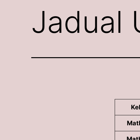
Jadual 
Ke
Mat
Mat