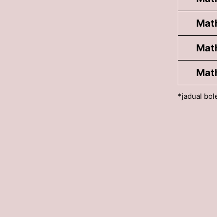
Mat
Mat
Mat
*jadual bol