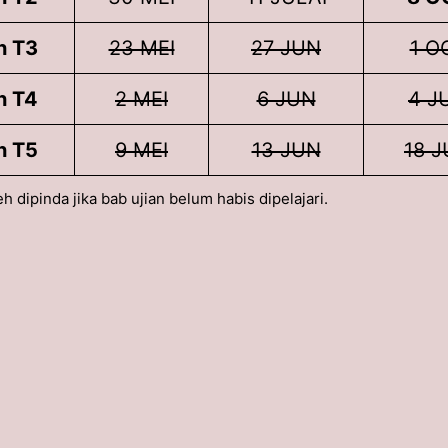
h T3
23 MEI
27 JUN
1 O
h T4
2 MEI
6 JUN
4 J
h T5
9 MEI
13 JUN
18 J
eh dipinda jika bab ujian belum habis dipelajari.