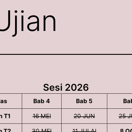
Ujian
Sesi 202
6
las
Bab 4
Bab 5
Ba
h T1
16 MEI
20 JUN
25 J
h T2
30 MEI
11 JULAI
8 O